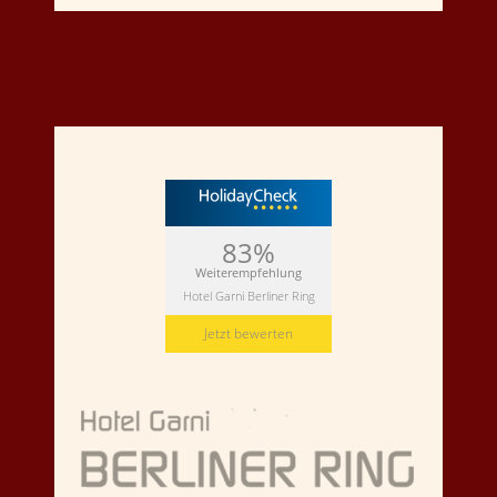
83%
Weiterempfehlung
Hotel Garni Berliner Ring
Jetzt bewerten